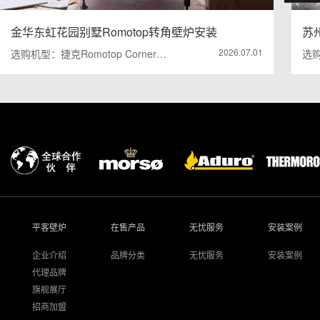
金华东虹花园别墅Romotop转角壁炉安装
苏
2026.07.01
选购机型：捷克Romotop Corner…
选购
平客壁炉
在售产品
无忧服务
安装案例
企业介绍
品牌分类
无忧服务
安装案例
代理品牌
旗舰展厅
招商加盟