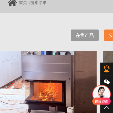
首页
>
搜索结果
在售产品
在
微
40
TO