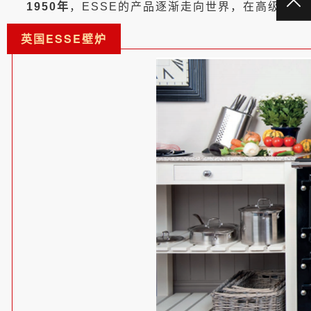
TO
1950年
，ESSE的产品逐渐走向世界，在高级餐
英国ESSE壁炉