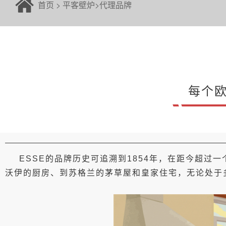
首页
>
平客壁炉
>
代理品牌
每个欧
ESSE的品牌历史可追溯到1854年，在距今超
沃伊的厨房、到苏格兰的茅草屋和皇家住宅，无论处于