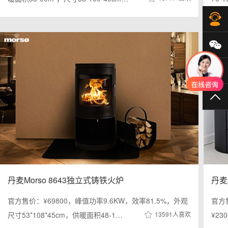
在
微
40
TO
丹麦Morso 8643独立式铸铁火炉
丹麦
官方售价：¥69800，峰值功率9.6KW，效率81.5%，外观
官方售
尺寸53*108*45cm，供暖面积48-1…
13591人喜欢
¥23