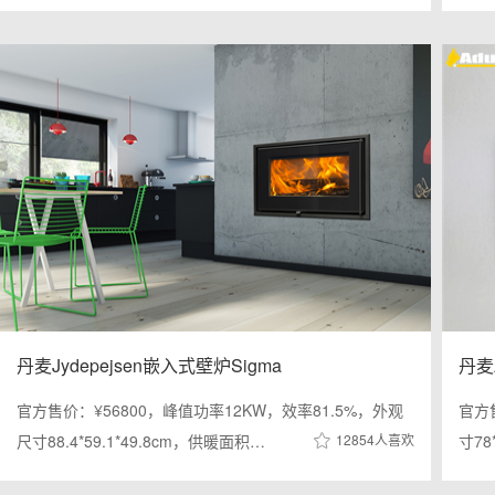
丹麦Jydepejsen嵌入式壁炉Sigma
丹麦
官方售价：¥56800，峰值功率12KW，效率81.5%，外观
官方
尺寸88.4*59.1*49.8cm，供暖面积…
12854人喜欢
寸78