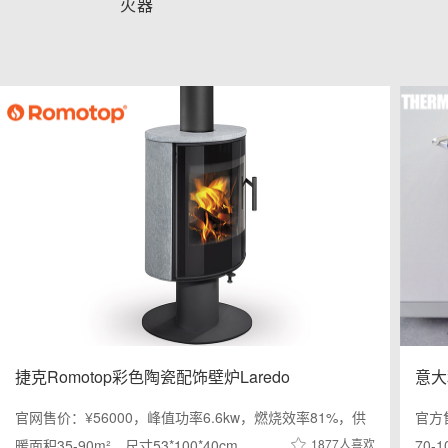
火器
捷克Romotop彩色陶瓷配饰壁炉Laredo
意大利
官网售价：¥56000，峰值功率6.6kw，燃烧效率81%，供
官方
暖面积35-90m²，尺寸53*100*40cm…
1877人喜欢
70-