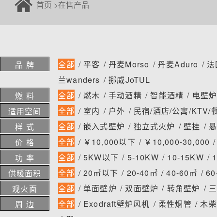
首页
>
在售产品
全部
/
平客
/
丹麦Morso
/
丹麦Aduro
/
法
品 牌
兰wanders
/
挪威JoTUL
全部
/
燃木
/
手动酒精
/
智能酒精
/
电壁
燃 料
全部
/
室内
/
户外
/
民宿/酒店/公寓/KTV
适用空间
全部
/
嵌入式壁炉
/
独立式火炉
/
壁挂
/
样 式
全部
/
￥10,000以下
/
￥10,000-30,000
价 格
全部
/
5KW以下
/
5-10KW
/
10-15KW
/
功 率
全部
/
20㎡以下
/
20-40㎡
/
40-60㎡
/
60
供暖面积
全部
/
单面壁炉
/
双面壁炉
/
转角壁炉
/
观火面
全部
/
Exodraft壁炉风机
/
柔性烟管
/
木柴
周 边