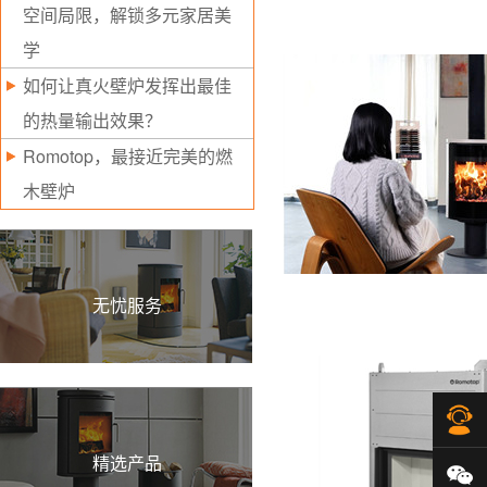
空间局限，解锁多元家居美
学
如何让真火壁炉发挥出最佳
的热量输出效果？
Romotop，最接近完美的燃
木壁炉
无忧服务
在
精选产品
微