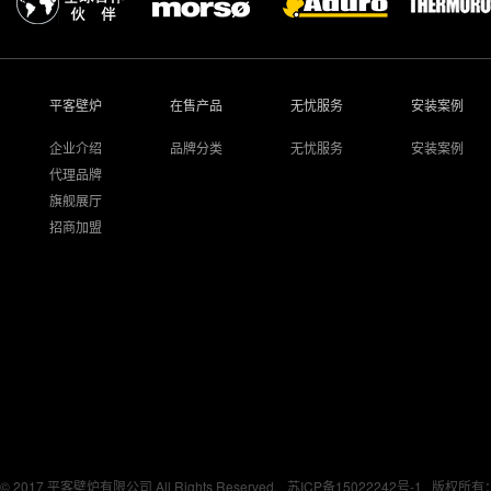
平客壁炉
在售产品
无忧服务
安装案例
企业介绍
品牌分类
无忧服务
安装案例
代理品牌
旗舰展厅
招商加盟
© 2017 平客壁炉有限公司 All Rights Reserved.
苏ICP备15022242号-1
版权所有