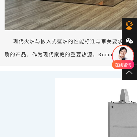
在
微
现代火炉与嵌入式壁炉的性能标准与审美要求日益提
质的产品。作为现代家庭的重要热源，Romotop产品
40
TO