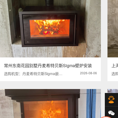
常州东南花园别墅丹麦希特贝斯Sigma壁炉安装
上海
2026-08-06
选购机型：丹麦希特贝斯Sigma嵌…
选购
在
微