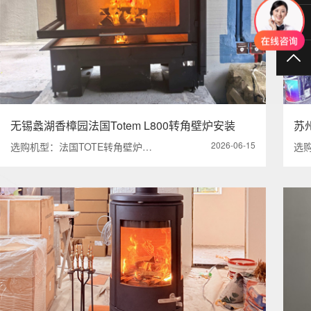
40
TO
无锡蠡湖香樟园法国Totem L800转角壁炉安装
苏
2026-06-15
选购机型：法国TOTE转角壁炉…
选购