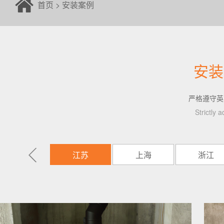
首页
>
安装案例
安装
严格遵守英
Strictly 
江苏
上海
浙江