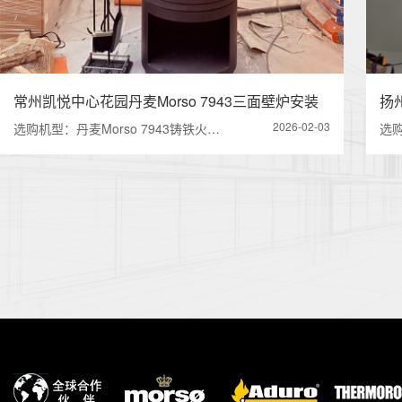
常州凯悦中心花园丹麦Morso 7943三面壁炉安装
扬
2026-02-03
选购机型：丹麦Morso 7943铸铁火…
选购