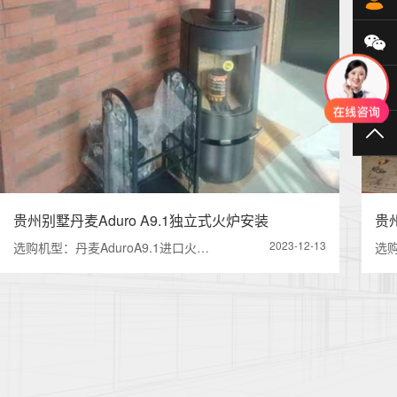
微
40
TO
贵州别墅丹麦Aduro A9.1独立式火炉安装
贵
2023-12-13
选购机型：丹麦AduroA9.1进口火…
选购