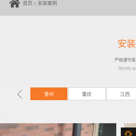
首页
>
安装案例
安装
严格遵守英
Strictly 
西藏
贵州
重庆
江西
在