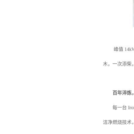
峰值 14
木，一次添柴
百年淬炼
每一台 I
洁净燃烧技术