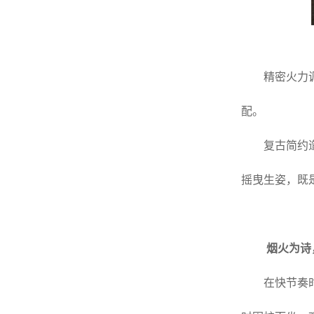
精密火力
配。
复古简约
摇曳生姿，既
烟火为诗
在快节奏时