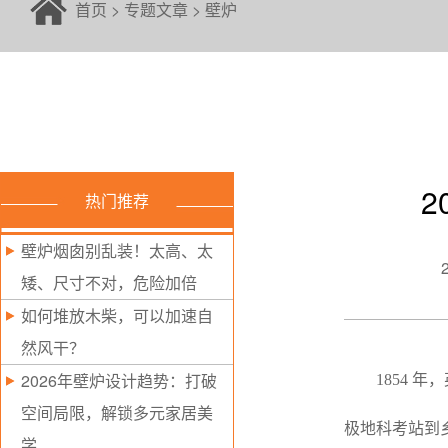
首页
>
专题文章
>
壁炉
2
热门推荐
壁炉烟囱别乱装！太高、太
矮、尺寸不对，危险加倍
如何堆放木柴，可以加速自
然风干？
2026年壁炉设计趋势：打破
1854 
空间局限，解锁多元家居美
极地科考站到
学