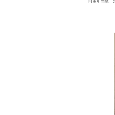
时围炉而坐，