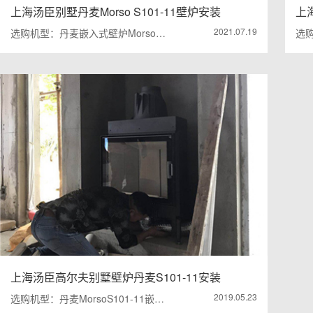
上海汤臣别墅丹麦Morso S101-11壁炉安装
上
2021.07.19
选购机型：丹麦嵌入式壁炉Morso…
选购
上海汤臣高尔夫别墅壁炉丹麦S101-11安装
2019.05.23
选购机型：丹麦MorsoS101-11嵌…