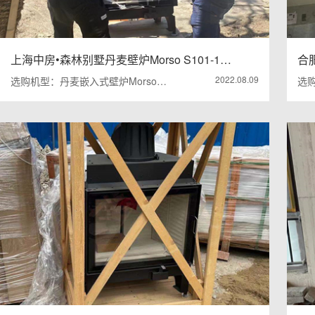
上海中房•森林别墅丹麦壁炉Morso S101-1…
合肥
2022.08.09
选购机型：丹麦嵌入式壁炉Morso…
选