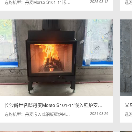
2025.03.12
选购机型：丹麦Morso S101-11嵌…
选购
长沙爵世名邸丹麦Morso S101-11嵌入壁炉安…
义乌
2024.08.29
选购机型：丹麦嵌入式钢板壁炉M…
选