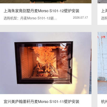
上海朱家角别墅丹麦Morso S101-12壁炉安装
上海
2026.07.17
选购机型：丹麦Morso S101-12嵌…
选购
宜兴美庐翰墨轩丹麦Morso S101-11壁炉安装
杭州