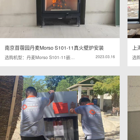
南京苜蓿园丹麦Morso S101-11真火壁炉安装
上海
2023.03.16
选购机型：丹麦Morso S101-11嵌…
选