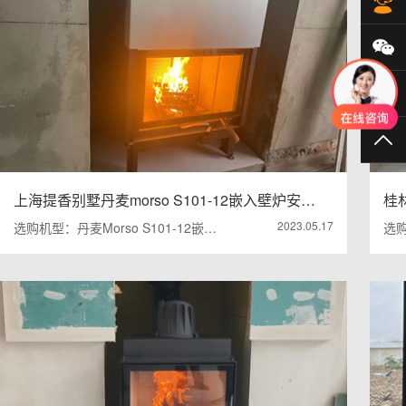
在
微
40
TO
上海提香别墅丹麦morso S101-12嵌入壁炉安…
桂林
2023.05.17
选购机型：丹麦Morso S101-12嵌…
选购