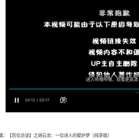
篇：【百位访谈】之胡云龙：一位诗人的壁炉梦（纯享版）