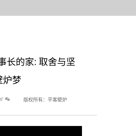
董事长的家: 取舍与坚
壁炉梦
版权所有：平客壁炉