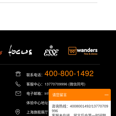
400-800-1492
联系电话：
客服中心：13770709996 (微信同号)
电子邮箱：info@peenker.cn
请您留言
体验中心地址：南京•栖霞区•禾素时代28栋
咨询热线：4008001492/13770709
996
上海旗舰展厅：上海 •百原筑梦基地 C栋212
客服未在线，留言后会第一时间联