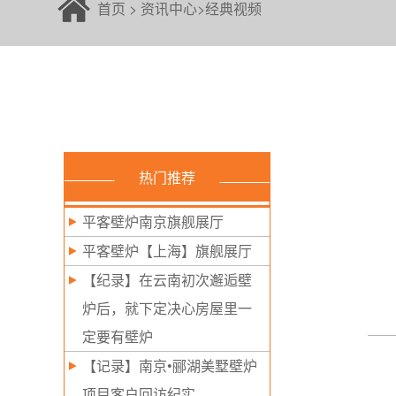
首页
>
资讯中心
>
经典视频
热门推荐
平客壁炉南京旗舰展厅
平客壁炉【上海】旗舰展厅
【纪录】在云南初次邂逅壁
炉后，就下定决心房屋里一
定要有壁炉
【记录】南京•郦湖美墅壁炉
项目客户回访纪实