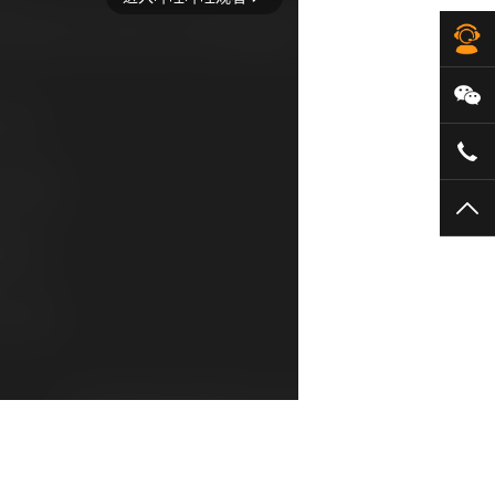
在
微
40
TO