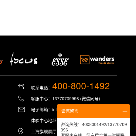
400-800-1492
联系电话：
客服中心：13770709996 (微信同号)
电子邮箱：info@peenker.cn
请您留言
体验中心地址：南京•栖霞区•禾素时代28栋
咨询热线：4008001492/13770709
996
上海旗舰展厅：上海 •百原筑梦基地 C栋212
客服未在线，留言后会第一时间联