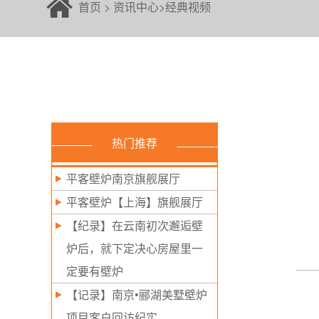
首页
>
资讯中心
>
经典视频
热门推荐
平客壁炉南京旗舰展厅
平客壁炉【上海】旗舰展厅
【纪录】在云南初次邂逅壁
炉后，就下定决心房屋里一
定要有壁炉
【记录】南京•郦湖美墅壁炉
项目客户回访纪实